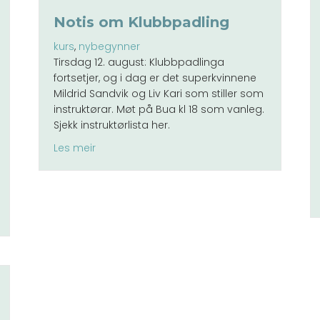
Notis om Klubbpadling
kurs
,
nybegynner
Tirsdag 12. august: Klubbpadlinga
fortsetjer, og i dag er det superkvinnene
Mildrid Sandvik og Liv Kari som stiller som
instruktørar. Møt på Bua kl 18 som vanleg.
Sjekk instruktørlista her.
about Notis om Klubbpadling
Les meir
Kristian Lindseth