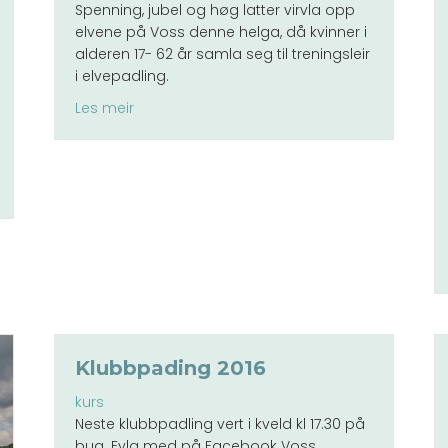
Spenning, jubel og høg latter virvla opp
elvene på Voss denne helga, då kvinner i
alderen 17- 62 år samla seg til treningsleir
i elvepadling.
about Padleleir for jenter 2023 var ein sukses
Les meir
Klubbpading 2016
kurs
Neste klubbpadling vert i kveld kl 17.30 på
bua. Fylg med på Facebook Voss