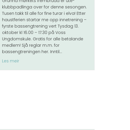
Grunna mørkets frembrudd er ute-
klubbpadlinga over for denne sesongen.
Tusen takk til alle for fine turar i elva! Etter
haustferien startar me opp innetrening –
fyrste bassengtrening vert Tysdag 13.
oktober kl 16.00 – 17.30 på Voss
Ungdomskule. Gratis for alle betalande
medlem! Sjå reglar m.m. for
bassengtreningen her. Inntil…
about Utetrening slutt – innetrening byrjar
Les meir