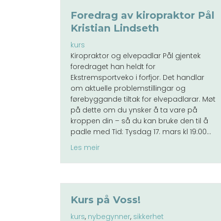
Foredrag av kiropraktor Pål
Kristian Lindseth
kurs
Kiropraktor og elvepadlar Pål gjentek
foredraget han heldt for
Ekstremsportveko i forfjor. Det handlar
om aktuelle problemstillingar og
førebyggande tiltak for elvepadlarar. Møt
på dette om du ynsker å ta vare på
kroppen din – så du kan bruke den til å
padle med Tid: Tysdag 17. mars kl 19:00…
about Foredrag av kiropraktor Pål 
Les meir
Kurs på Voss!
kurs
,
nybegynner
,
sikkerhet