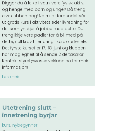
Diggar du å leike i vatn, vere fysisk aktiv,
og henge med born og unge? Då treng
elveklubben deg! No rullar forbundet vårt
ut gratis kurs i aktivitetsleder livredning for
dei som ynskjer å jobbe med dette. Du
s!
treng ikkje vere padler for å bli med på
dette, null krav til erfaring i kajakk eller elv.
Det fyrste kurset er 17.-18. juni og klubben
har moglegheit til å sende 2 deltakarar.
Kontakt styret@vosselveklubb.no for meir
informasjon!
about Få gratis kurs og bli Aktivitetsleder i Livredning
Les meir
Utetrening slutt –
innetrening byrjar
kurs
,
nybegynner