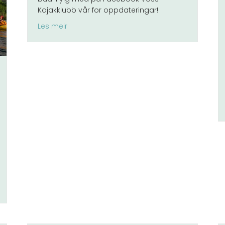
Kajakklubb vår for oppdateringar!
about Klubbpading 2016
Les meir
ram med friluftsliv, rafting og padling