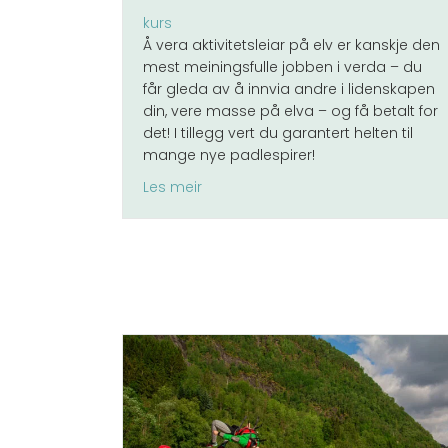
kurs
Å vera aktivitetsleiar på elv er kanskje den
mest meiningsfulle jobben i verda – du
får gleda av å innvia andre i lidenskapen
din, vere masse på elva – og få betalt for
det! I tillegg vert du garantert helten til
mange nye padlespirer!
about Vil du bli Aktivitetsleder elv?
Les meir