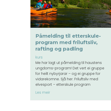
Påmelding til etterskule-
program med friluftsliv,
rafting og padling
kurs
Me har lagt ut påmelding til haustens
ungdoms-program! Det vert ei gruppe
for heilt nybyrjarar – og ei gruppe for
vidarekomne. Sjå her: Friluftsliv med
elvesport – etterskule program
about Påmelding til etterskule-prog
Les meir